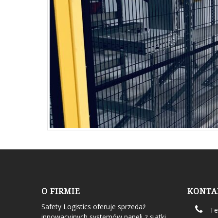
O FIRMIE
KONTA
Safety Logistics oferuje sprzedaż
Te
innowacyjnych systemów paneli z siatki