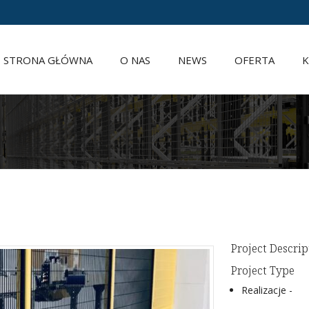
STRONA GŁÓWNA
O NAS
NEWS
OFERTA
K
REFERENCJE
MAGAZYN ZAU
OCHRONA MAG
OCHRONA MAS
OCHRONA WŁAS
BEZPIECZEŃST
Project Descrip
Project Type
USŁUGI DLA TW
Realizacje -